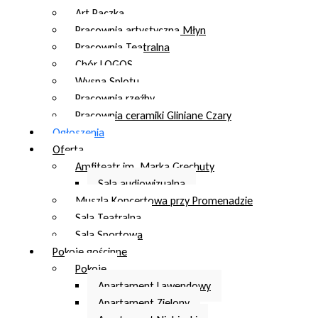
Art Paczka
Pracownia artystyczna Młyn
Pracownia Teatralna
Chór LOGOS
Wyspa Splotu
Pracownia rzeźby
Pracownia ceramiki Gliniane Czary
Ogłoszenia
Oferta
Amfiteatr im. Marka Grechuty
Sala audiowizualna
Muszla Koncertowa przy Promenadzie
Sala Teatralna
Sala Sportowa
Pokoje gościnne
Pokoje
Apartament Lawendowy
Apartament Zielony