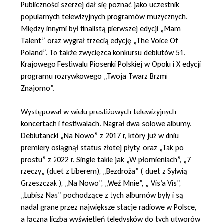
Publiczności szerzej dał się poznać jako uczestnik
popularnych telewizyjnych programów muzycznych.
Między innymi był finalistą pierwszej edycji „Mam
Talent” oraz wygrał trzecią edycję „The Voice Of
Poland”. To także zwycięzca konkursu debiutów 51.
Krajowego Festiwalu Piosenki Polskiej w Opolu i X edycji
programu rozrywkowego „Twoja Twarz Brzmi
Znajomo”.
Występował w wielu prestiżowych telewizyjnych
koncertach i festiwalach. Nagrał dwa solowe albumy.
Debiutancki „Na Nowo” z 2017 r, który już w dniu
premiery osiągnął status złotej płyty, oraz „Tak po
prostu” z 2022 r. Single takie jak „W płomieniach”, „7
rzeczy„ (duet z Liberem), „Bezdroża” ( duet z Sylwią
Grzeszczak ), „Na Nowo”, „Weź Mnie”, „ Vis’a Vis”,
„Lubisz Nas” pochodzące z tych albumów były i są
nadal grane przez największe stacje radiowe w Polsce,
a łączna liczba wyświetleń teledysków do tych utworów