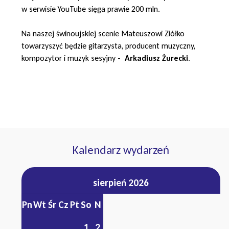
w serwisie YouTube sięga prawie 200 mln.
Na naszej świnoujskiej scenie Mateuszowi Ziółko
towarzyszyć będzie gitarzysta, producent muzyczny,
kompozytor i muzyk sesyjny -
Arkadiusz Żurecki
.
Kalendarz wydarzeń
sierpień 2026
Pn
Wt
Śr
Cz
Pt
So
N
1
2