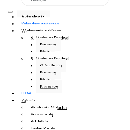
Aktualności
Kalendarz wydarzeń
Wydarzenia cykliczne
6. Markowy Festiwal
Program
Bilety
5. Markowy Festiwal
O festiwalu
Program
Bilety
Partnerzy
UTW
Zajęcia
Akademia Malucha
Sensoraczki
Art Misie
Lepkie Rączki