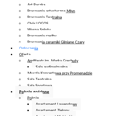
Art Paczka
Pracownia artystyczna Młyn
Pracownia Teatralna
Chór LOGOS
Wyspa Splotu
Pracownia rzeźby
Pracownia ceramiki Gliniane Czary
Ogłoszenia
Oferta
Amfiteatr im. Marka Grechuty
Sala audiowizualna
Muszla Koncertowa przy Promenadzie
Sala Teatralna
Sala Sportowa
Pokoje gościnne
Pokoje
Apartament Lawendowy
Apartament Zielony