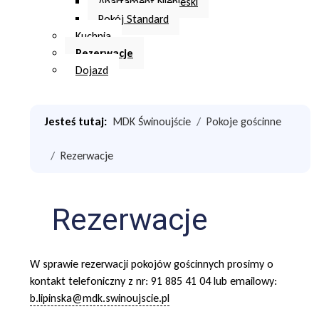
Apartament Niebieski
Pokój Standard
Kuchnia
Rezerwacje
Dojazd
Jesteś tutaj:
MDK Świnoujście
Pokoje gościnne
Rezerwacje
Rezerwacje
W sprawie rezerwacji pokojów gościnnych prosimy o
kontakt telefoniczny z nr: 91 885 41 04 lub emailowy:
b.lipinska@mdk.swinoujscie.pl