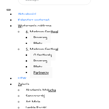
Aktualności
Kalendarz wydarzeń
Wydarzenia cykliczne
6. Markowy Festiwal
Program
Bilety
5. Markowy Festiwal
O festiwalu
Program
Bilety
Partnerzy
UTW
Zajęcia
Akademia Malucha
Sensoraczki
Art Misie
Lepkie Rączki