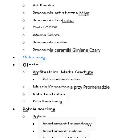
Art Paczka
Pracownia artystyczna Młyn
Pracownia Teatralna
Chór LOGOS
Wyspa Splotu
Pracownia rzeźby
Pracownia ceramiki Gliniane Czary
Ogłoszenia
Oferta
Amfiteatr im. Marka Grechuty
Sala audiowizualna
Muszla Koncertowa przy Promenadzie
Sala Teatralna
Sala Sportowa
Pokoje gościnne
Pokoje
Apartament Lawendowy
Apartament Zielony