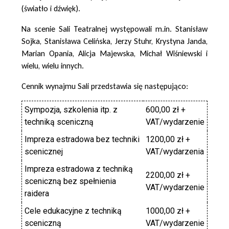
(światło i dźwięk).
Na scenie Sali Teatralnej występowali m.in. Stanisław
Sojka, Stanisława Celińska, Jerzy Stuhr, Krystyna Janda,
Marian Opania, Alicja Majewska, Michał Wiśniewski i
wielu, wielu innych.
Cennik wynajmu Sali przedstawia się następująco:
Sympozja, szkolenia itp. z
600,00 zł +
techniką sceniczną
VAT/wydarzenie
Impreza estradowa bez techniki
1200,00 zł +
scenicznej
VAT/wydarzenia
Impreza estradowa z techniką
2200,00 zł +
sceniczną bez spełnienia
VAT/wydarzenie
raidera
Cele edukacyjne z techniką
1000,00 zł +
sceniczną
VAT/wydarzenie