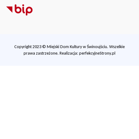
Copyright 2023 © Miejski Dom Kultury w Świnoujściu. Wszelkie
prawa zastrzeżone. Realizacja:
perfekcyjneStrony.pl
Ta witryna wykorzystuje pliki cookie. Są
one niezbędne do tego, aby jak najlepiej
wykorzystać zasoby strony internetowej,
na której się znajdujesz. Żadna ze
znajdujących się w nich informacji, nie
będzie służyć do zidentyfikowania Ciebie.