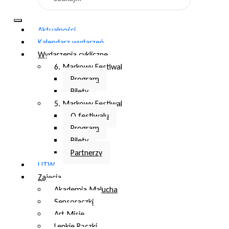
Aktualności
Kalendarz wydarzeń
Wydarzenia cykliczne
6. Markowy Festiwal
Program
Bilety
5. Markowy Festiwal
O festiwalu
Program
Bilety
Partnerzy
UTW
Zajęcia
Akademia Malucha
Sensoraczki
Art Misie
Lepkie Rączki