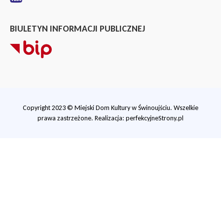
BIULETYN INFORMACJI PUBLICZNEJ
Copyright 2023 © Miejski Dom Kultury w Świnoujściu. Wszelkie
prawa zastrzeżone. Realizacja:
perfekcyjneStrony.pl
Ta witryna wykorzystuje pliki cookie. Są
one niezbędne do tego, aby jak najlepiej
wykorzystać zasoby strony internetowej,
na której się znajdujesz. Żadna ze