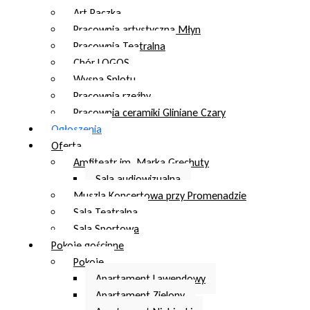
Art Paczka
Pracownia artystyczna Młyn
Pracownia Teatralna
Chór LOGOS
Wyspa Splotu
Pracownia rzeźby
Pracownia ceramiki Gliniane Czary
Ogłoszenia
Oferta
Amfiteatr im. Marka Grechuty
Sala audiowizualna
Muszla Koncertowa przy Promenadzie
Sala Teatralna
Sala Sportowa
Pokoje gościnne
Pokoje
Apartament Lawendowy
Apartament Zielony