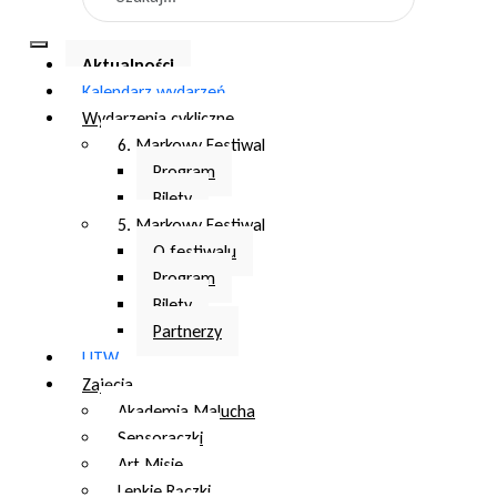
Aktualności
Kalendarz wydarzeń
Wydarzenia cykliczne
6. Markowy Festiwal
Program
Bilety
5. Markowy Festiwal
O festiwalu
Program
Bilety
Partnerzy
UTW
Zajęcia
Akademia Malucha
Sensoraczki
Art Misie
Lepkie Rączki