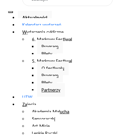
Aktualności
Kalendarz wydarzeń
Wydarzenia cykliczne
6. Markowy Festiwal
Program
Bilety
5. Markowy Festiwal
O festiwalu
Program
Bilety
Partnerzy
UTW
Zajęcia
Akademia Malucha
Sensoraczki
Art Misie
Lepkie Rączki