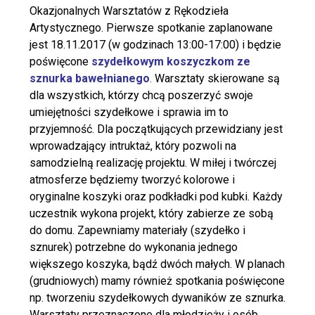
Okazjonalnych Warsztatów z Rękodzieła
Artystycznego. Pierwsze spotkanie zaplanowane
jest 18.11.2017 (w godzinach 13:00-17:00) i będzie
poświęcone
szydełkowym koszyczkom ze
sznurka bawełnianego
.
Warsztaty skierowane są
dla wszystkich, którzy chcą poszerzyć swoje
umiejętności szydełkowe i sprawia im to
przyjemność. Dla początkujących przewidziany jest
wprowadzający intruktaż, który pozwoli na
samodzielną realizację projektu. W miłej i twórczej
atmosferze będziemy tworzyć kolorowe i
oryginalne koszyki oraz podkładki pod kubki. Każdy
uczestnik wykona projekt, który zabierze ze sobą
do domu. Zapewniamy materiały (szydełko i
sznurek) potrzebne do wykonania jednego
większego koszyka, bądź dwóch małych. W planach
(grudniowych) mamy również spotkania poświęcone
np. tworzeniu szydełkowych dywaników ze sznurka.
Warsztaty przeznaczone dla młodzieży i osób