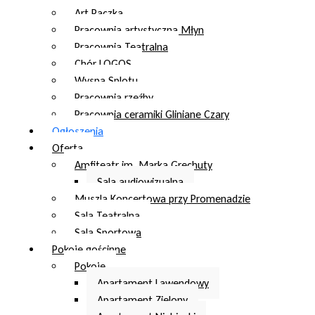
Art Paczka
Pracownia artystyczna Młyn
Pracownia Teatralna
Chór LOGOS
Wyspa Splotu
Pracownia rzeźby
Pracownia ceramiki Gliniane Czary
Ogłoszenia
Oferta
Amfiteatr im. Marka Grechuty
Sala audiowizualna
Muszla Koncertowa przy Promenadzie
Sala Teatralna
Sala Sportowa
Pokoje gościnne
Pokoje
Apartament Lawendowy
Apartament Zielony