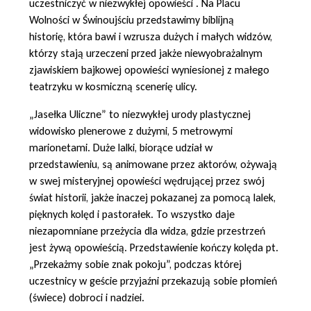
uczestniczyć w niezwykłej opowieści .
Na Placu
Wolności w Świnoujściu przedstawimy biblijną
historię,
która bawi i wzrusza dużych i małych widzów,
którzy stają urzeczeni przed jakże niewyobrażalnym
zjawiskiem bajkowej opowieści wyniesionej z małego
teatrzyku w kosmiczną scenerię ulicy.
„Jasełka Uliczne” to niezwykłej urody plastycznej
widowisko plenerowe z dużymi, 5 metrowymi
marionetami. Duże lalki, biorące udział w
przedstawieniu, są animowane przez aktorów, ożywają
w swej misteryjnej opowieści wędrującej przez swój
świat historii, jakże inaczej pokazanej za pomocą lalek,
pięknych kolęd i pastorałek. To wszystko daje
niezapomniane przeżycia dla widza, gdzie przestrzeń
jest żywą opowieścią. Przedstawienie kończy kolęda pt.
„Przekażmy sobie znak pokoju”, podczas której
uczestnicy w geście przyjaźni przekazują sobie płomień
(świece) dobroci i nadziei.