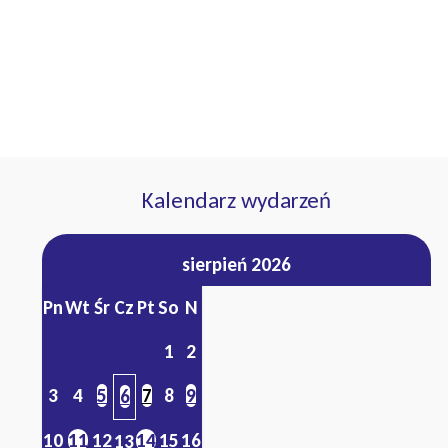
Kalendarz wydarzeń
sierpień 2026
Pn
Wt
Śr
Cz
Pt
So
N
1
2
3
4
5
7
8
9
6
10
11
12
14
15
16
13