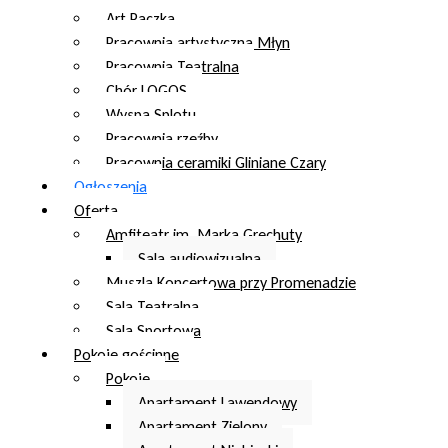
Art Paczka
Pracownia artystyczna Młyn
Pracownia Teatralna
Chór LOGOS
Wyspa Splotu
Pracownia rzeźby
Pracownia ceramiki Gliniane Czary
Ogłoszenia
Oferta
Amfiteatr im. Marka Grechuty
Sala audiowizualna
Muszla Koncertowa przy Promenadzie
Sala Teatralna
Sala Sportowa
Pokoje gościnne
Pokoje
Apartament Lawendowy
Apartament Zielony