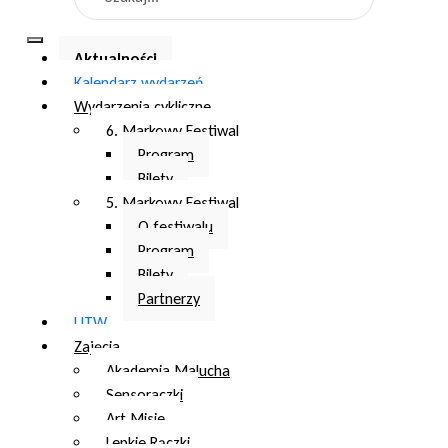
Aktualności
Kalendarz wydarzeń
Wydarzenia cykliczne
6. Markowy Festiwal
Program
Bilety
5. Markowy Festiwal
O festiwalu
Program
Bilety
Partnerzy
UTW
Zajęcia
Akademia Malucha
Sensoraczki
Art Misie
Lepkie Rączki