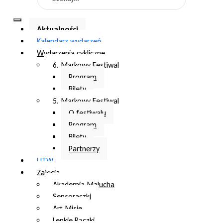
Aktualności
Kalendarz wydarzeń
Wydarzenia cykliczne
6. Markowy Festiwal
Program
Bilety
5. Markowy Festiwal
O festiwalu
Program
Bilety
Partnerzy
UTW
Zajęcia
Akademia Malucha
Sensoraczki
Art Misie
Lepkie Rączki