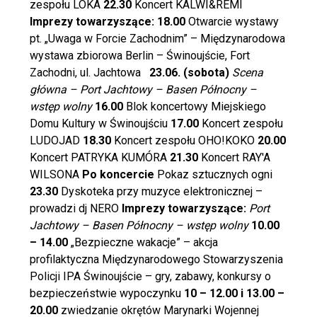
zespołu LOKA
22.30
Koncert KALWI&REMI
Imprezy towarzyszące:
18.00
Otwarcie wystawy
pt. „Uwaga w Forcie Zachodnim” – Międzynarodowa
wystawa zbiorowa Berlin – Świnoujście, Fort
Zachodni, ul. Jachtowa
23.06. (sobota)
Scena
główna – Port Jachtowy – Basen Północny –
wstęp wolny
16.00
Blok koncertowy Miejskiego
Domu Kultury w Świnoujściu
17.00
Koncert zespołu
LUDOJAD
18.30
Koncert zespołu OHO!KOKO
20.00
Koncert PATRYKA KUMÓRA
21.30
Koncert RAY'A
WILSONA
Po koncercie
Pokaz sztucznych ogni
23.30
Dyskoteka przy muzyce elektronicznej –
prowadzi dj NERO
Imprezy towarzyszące:
Port
Jachtowy – Basen Północny – wstęp wolny
10.00
– 14.00
„Bezpieczne wakacje” – akcja
profilaktyczna Międzynarodowego Stowarzyszenia
Policji IPA Świnoujście – gry, zabawy, konkursy o
bezpieczeństwie wypoczynku
10 – 12.00 i 13.00 –
20.00
zwiedzanie okrętów Marynarki Wojennej