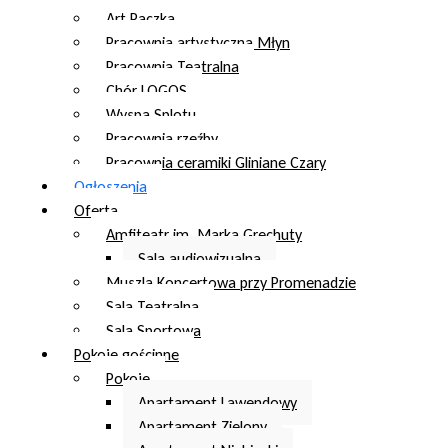
Art Paczka
Pracownia artystyczna Młyn
Pracownia Teatralna
Chór LOGOS
Wyspa Splotu
Pracownia rzeźby
Pracownia ceramiki Gliniane Czary
Ogłoszenia
Oferta
Amfiteatr im. Marka Grechuty
Sala audiowizualna
Muszla Koncertowa przy Promenadzie
Sala Teatralna
Sala Sportowa
Pokoje gościnne
Pokoje
Apartament Lawendowy
Apartament Zielony