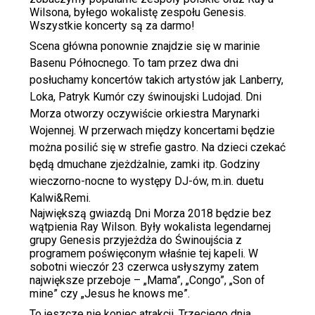
Wilsona, byłego wokalistę zespołu Genesis.
Wszystkie koncerty są za darmo!
Scena główna ponownie znajdzie się w marinie
Basenu Północnego. To tam przez dwa dni
posłuchamy koncertów takich artystów jak Lanberry,
Loka, Patryk Kumór czy świnoujski Ludojad. Dni
Morza otworzy oczywiście orkiestra Marynarki
Wojennej. W przerwach między koncertami będzie
można posilić się w strefie gastro. Na dzieci czekać
będą dmuchane zjeżdżalnie, zamki itp. Godziny
wieczorno-nocne to występy DJ-ów, m.in. duetu
Kalwi&Remi.
Największą gwiazdą Dni Morza 2018 będzie bez
wątpienia Ray Wilson. Były wokalista legendarnej
grupy Genesis przyjeżdża do Świnoujścia z
programem poświęconym właśnie tej kapeli. W
sobotni wieczór 23 czerwca usłyszymy zatem
największe przeboje – „Mama”, „Congo”, „Son of
mine” czy „Jesus he knows me”.
To jeszcze nie koniec atrakcji. Trzeciego dnia