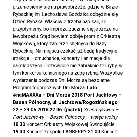
przeniesiemy się na prawobrzeże, gdzie w Bazie
Rybackiej im. Lechosława Goździka odbędzie się...
Dzień Rybaka. Właściwie trzeba napisać, że
przypłyniemy, bo impreza zacznie się jeszcze na
lewobrzeżu. Stąd bowiem odbije prom z Orkiestrą
Wojskową, który zabierze chętnych do Bazy
Rybackiej. Na miejscu czekać już będą tradycyjne
atrakcje – dmuchańce, koncerty i animacje dla
najmłodszych. Oczywiście nie zabraknie też ryby, w
tym konkursu kulinarnego na zupę rybną. Wszystkie
wydarzenia podczas Dni Morza są bezpłatne.
Program tegorocznych Dni Morza:
Lato
#naMAXXXa – Dni Morza 2018
Port Jachtowy –
Basen Północny, ul. Jachtowa/Rogozińskiego
22 – 24.06.2018
22.06. (piątek)
Scena główna –
Port Jachtowy – Basen Północny – wstęp wolny
18.30
Koncert Orkiestry Wojskowej Świnoujście
19.30
Koncert zespołu LANBERRY
21.00
Koncert