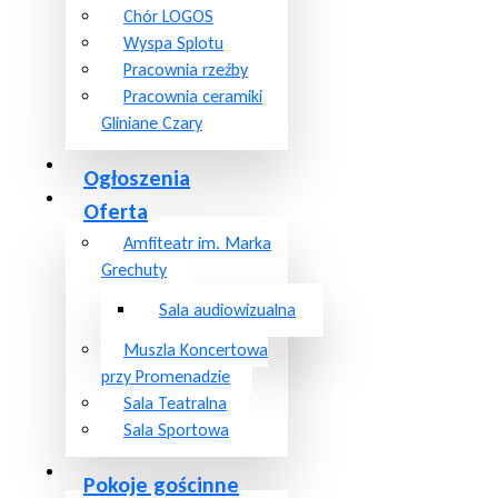
Chór LOGOS
Wyspa Splotu
Pracownia rzeźby
Pracownia ceramiki
Gliniane Czary
Ogłoszenia
Oferta
Amfiteatr im. Marka
Grechuty
Sala audiowizualna
Muszla Koncertowa
przy Promenadzie
Sala Teatralna
Sala Sportowa
Pokoje gościnne