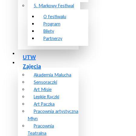
5. Markowy Festiwal
O festiwalu
Program
Bilety
Partnerzy
UTW
Zajęcia
Akademia Malucha
Sensoraczki
Art Misie
Lepkie Rączki
Art Paczka
Pracownia artystyczna
Młyn
Pracownia
Teatralna