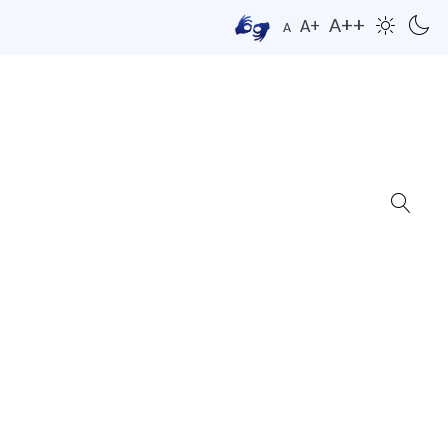
A++
A+
A