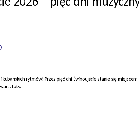
ie 2026 – pięć dni muzyczn
0
i kubańskich rytmów! Przez pięć dni Świnoujście stanie się miejscem 
 warsztaty.