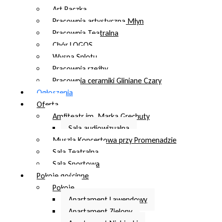
Art Paczka
Pracownia artystyczna Młyn
Pracownia Teatralna
Chór LOGOS
Wyspa Splotu
Pracownia rzeźby
Pracownia ceramiki Gliniane Czary
Ogłoszenia
Oferta
Amfiteatr im. Marka Grechuty
Sala audiowizualna
Muszla Koncertowa przy Promenadzie
Sala Teatralna
Sala Sportowa
Pokoje gościnne
Pokoje
Apartament Lawendowy
Apartament Zielony