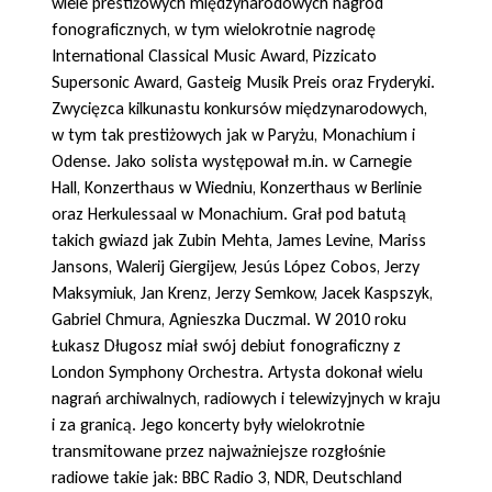
wiele prestiżowych międzynarodowych nagród
fonograficznych, w tym wielokrotnie nagrodę
International Classical Music Award, Pizzicato
Supersonic Award, Gasteig Musik Preis oraz Fryderyki.
Zwycięzca kilkunastu konkursów międzynarodowych,
w tym tak prestiżowych jak w Paryżu, Monachium i
Odense. Jako solista występował m.in. w Carnegie
Hall, Konzerthaus w Wiedniu, Konzerthaus w Berlinie
oraz Herkulessaal w Monachium. Grał pod batutą
takich gwiazd jak Zubin Mehta, James Levine, Mariss
Jansons, Walerij Giergijew, Jesús López Cobos, Jerzy
Maksymiuk, Jan Krenz, Jerzy Semkow, Jacek Kaspszyk,
Gabriel Chmura, Agnieszka Duczmal. W 2010 roku
Łukasz Długosz miał swój debiut fonograficzny z
London Symphony Orchestra. Artysta dokonał wielu
nagrań archiwalnych, radiowych i telewizyjnych w kraju
i za granicą. Jego koncerty były wielokrotnie
transmitowane przez najważniejsze rozgłośnie
radiowe takie jak: BBC Radio 3, NDR, Deutschland