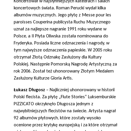
Koncertował w najsłynniejszych katedrach i salach
koncertowych świata. Roman Perucki wydał kilka
albumów muzycznych. Jego płytę z Messe pour les
paroisses Couperina publicysta Ruchu Muzycznego
uznał za najlepsze nagranie 1991 roku wydane w
Polsce, a II Płyta Oliwska została nominowana do
Fryderyka. Posiada liczne odznaczenia i nagrody, w
tym najwyższe odznaczenia papieskie. W 2005 roku
otrzymał Złotą Odznakę Zasłużony dla Kultury
Polskiej. Następnie Pomorską Nagrodę Artystyczną za
rok 2006. Został też uhonorowany Złotym Medalem
Zasłużony Kulturze Gloria Artis.
Łukasz Długosz
– Najliczniej uhonorowany w historii
Polski flecista. Za płytę „Flute Stories” Luksemburskie
PIZZICATO okrzyknęło Długosza jednym z
najwybitniejszych flecistów na świecie. Artysta nagrał
92 albumów płytowych, które zostały wysoko
ocenione przez krytykę europejską i za które otrzymał