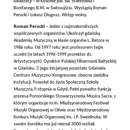
lokalizacji – w Kościele pw. Św. Stanisława i
Bonifacego B.M. w Świnoujściu. Wystąpią Roman
Perucki i Łukasz Długosz. Wstęp wolny.
Roman Perucki
– Jeden z najznakomitszych
współczesnych organistów. Ukończył gdańską
Akademię Muzyczną w klasie organów L. Batora w
1986 roku. Od 1997 roku jest profesorem tejże
uczelni (w latach 1996-1999 prorektor ds.
Artystycznych). Dyrektor Polskiej Filharmonii Bałtyckiej
w Gdańsku. Z jego inicjatywy powstało Gdańskie
Centrum Muzyczno-Kongresowe, obecna siedziba
instytucji. Powołał do życia Społeczną Szkołę
Muzyczną II stopnia w Gdyni. Pełni ponadto funkcję
prezesa Pomorskiego Stowarzyszenia Musica Sacra, z
którym organizuje m.in. Międzynarodowy Festiwal
Muzyki Organowej w Oliwie oraz Międzynarodowy
Konkurs Muzyki Organowej im. J.P. Sweelincka. W
swoim dorobku ma już niemal 3000 recitali.