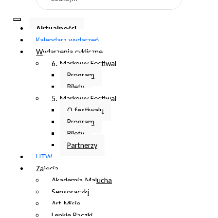
Aktualności
Kalendarz wydarzeń
Wydarzenia cykliczne
6. Markowy Festiwal
Program
Bilety
5. Markowy Festiwal
O festiwalu
Program
Bilety
Partnerzy
UTW
Zajęcia
Akademia Malucha
Sensoraczki
Art Misie
Lepkie Rączki