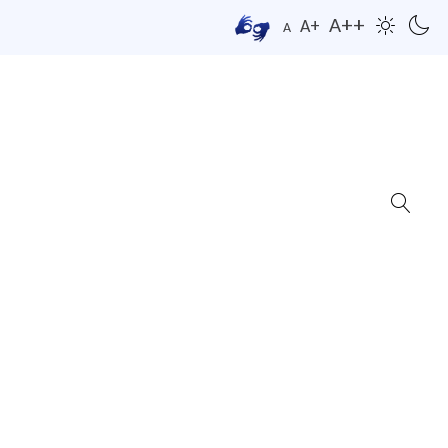
A++
A+
A