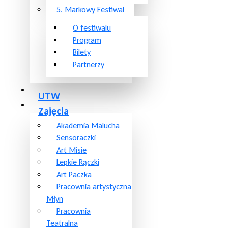
5. Markowy Festiwal
O festiwalu
Program
Bilety
Partnerzy
UTW
Zajęcia
Akademia Malucha
Sensoraczki
Art Misie
Lepkie Rączki
Art Paczka
Pracownia artystyczna
Młyn
Pracownia
Teatralna