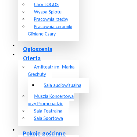
Chór LOGOS
Wyspa Splotu
Pracownia rzeźby
Pracownia ceramiki
Gliniane Czary
Ogłoszenia
Oferta
Amfiteatr im. Marka
Grechuty
Sala audiowizualna
Muszla Koncertowa
przy Promenadzie
Sala Teatralna
Sala Sportowa
Pokoje gościnne