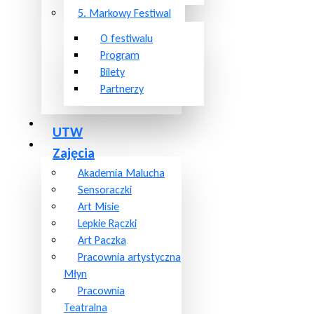
5. Markowy Festiwal
O festiwalu
Program
Bilety
Partnerzy
UTW
Zajęcia
Akademia Malucha
Sensoraczki
Art Misie
Lepkie Rączki
Art Paczka
Pracownia artystyczna
Młyn
Pracownia
Teatralna