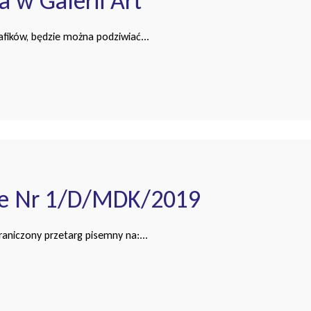
 w Galerii Art
afików, będzie można podziwiać...
we Nr 1/D/MDK/2019
aniczony przetarg pisemny na:...