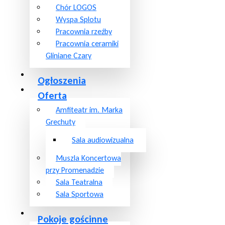
Chór LOGOS
Wyspa Splotu
Pracownia rzeźby
Pracownia ceramiki
Gliniane Czary
Ogłoszenia
Oferta
Amfiteatr im. Marka
Grechuty
Sala audiowizualna
Muszla Koncertowa
przy Promenadzie
Sala Teatralna
Sala Sportowa
Pokoje gościnne