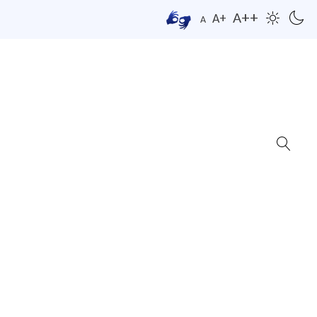
A++
A+
A