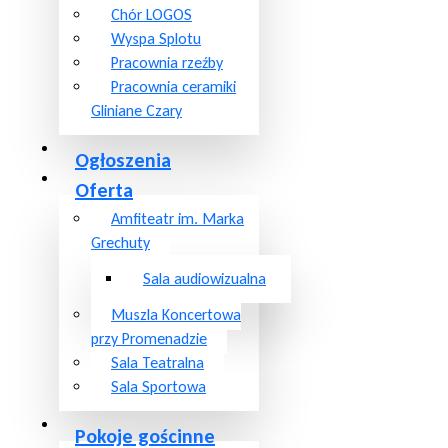
Chór LOGOS
Wyspa Splotu
Pracownia rzeźby
Pracownia ceramiki
Gliniane Czary
Ogłoszenia
Oferta
Amfiteatr im. Marka
Grechuty
Sala audiowizualna
Muszla Koncertowa
przy Promenadzie
Sala Teatralna
Sala Sportowa
Pokoje gościnne