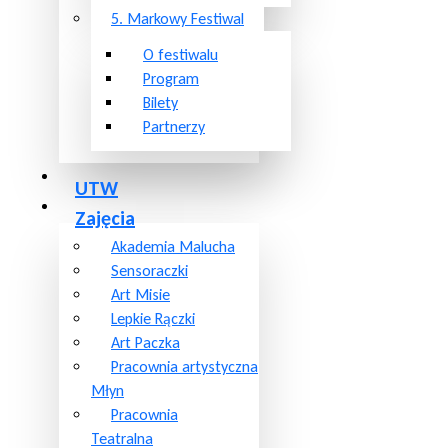
5. Markowy Festiwal
O festiwalu
Program
Bilety
Partnerzy
UTW
Zajęcia
Akademia Malucha
Sensoraczki
Art Misie
Lepkie Rączki
Art Paczka
Pracownia artystyczna
Młyn
Pracownia
Teatralna