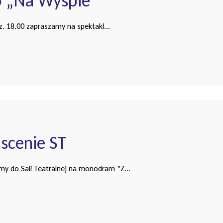
go „Na Wyspie”
z. 18.00 zapraszamy na spektakl...
 scenie ST
my do Sali Teatralnej na monodram "Z...