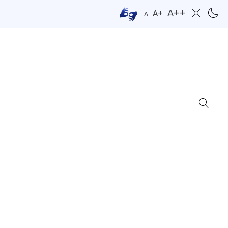
A++
A+
A